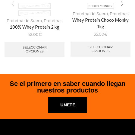
CREMA DE AVELLANA
CHOCO MONKEY
Proteína de Suero
,
Proteínas
PASTEL DE MANZANA
Whey Protein Choco Monky
Proteína de Suero
,
Proteínas
1kg
100% Whey Protein 2 kg
35.00
€
42.00
€
SELECCIONAR
SELECCIONAR
OPCIONES
OPCIONES
Se el primero en saber cuando llegan
nuestros productos
UNETE