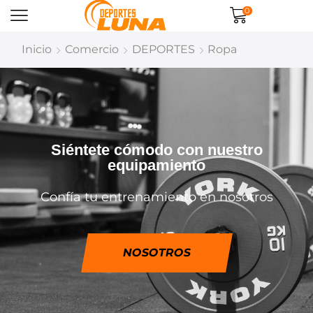
0
Inicio
Comercio
DEPORTES
Ropa
Siéntete cómodo con nuestro
equipamiento
Confía tu entrenamiento en nosotros
NOSOTROS