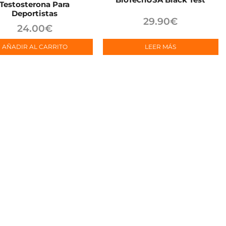
Testosterona Para
Deportistas
29.90
€
24.00
€
AÑADIR AL CARRITO
LEER MÁS