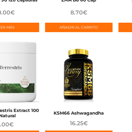
8.00
€
8.70
€
EER MÁS
AÑADIR AL CARRITO
estris Extract 100
KSM66 Ashwagandha
Natural
16.25
€
.00
€