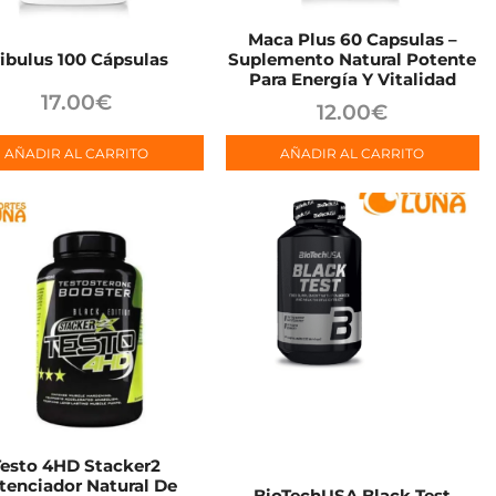
Maca Plus 60 Capsulas –
ribulus 100 Cápsulas
Suplemento Natural Potente
Para Energía Y Vitalidad
17.00
€
12.00
€
AÑADIR AL CARRITO
AÑADIR AL CARRITO
Testo 4HD Stacker2
tenciador Natural De
BioTechUSA Black Test