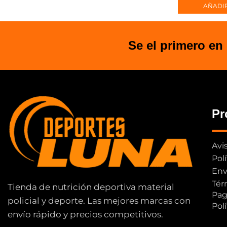
AÑADIR
Se el primero en
Pr
Avi
Pol
Env
Tér
Tienda de nutrición deportiva material
Pag
policial y deporte. Las mejores marcas con
Pol
envío rápido y precios competitivos.