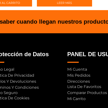
 AL CARRITO
LEER MÁS
 saber cuando llegan nuestros product
otección de Datos
PANEL DE US
so Legal
Mi Cuenta
ítica De Privacidad
Mis Pedidos
íos Y Devoluciones
Direcciones
Lista De Favoritos
minos Y Condiciones
o Seguro
Comparar Productos
ítica De Cookies
Mi Carrito