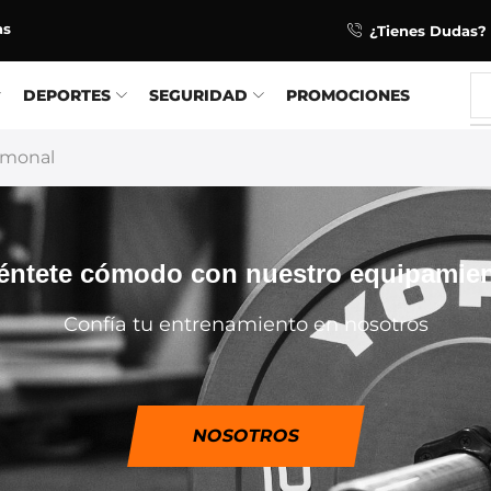
as
¿Tienes Dudas? 
DEPORTES
SEGURIDAD
PROMOCIONES
rmonal
éntete cómodo con nuestro equipamie
Confía tu entrenamiento en nosotros
NOSOTROS