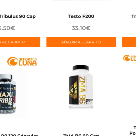
ribulus 90 Cap
Testo F200
T
6.50
€
33.10
€
 AL CARRITO
AÑADIR AL CARRITO
Po
 90 120 Cápsulas
ZMA B6 60 Cap