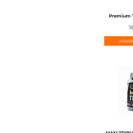
Premium T
1
AÑADIR
MAXI TRIBU