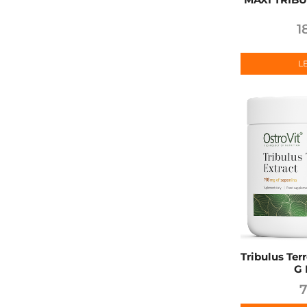
1
L
Tribulus Terr
G 
7