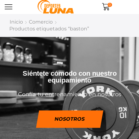
0
Inicio
Comercio
Productos etiquetados “baston”
Siéntete cómodo con nuestro
equipamiento
Confía tu entrenamiento en nosotros
NOSOTROS