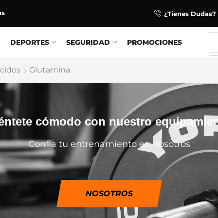
as
¿Tienes Dudas? 
DEPORTES
SEGURIDAD
PROMOCIONES
cidos
Glutamina
éntete cómodo con nuestro equipamie
Confía tu entrenamiento en nosotros
NOSOTROS