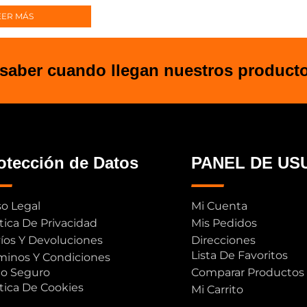
EER MÁS
 saber cuando llegan nuestros product
otección de Datos
PANEL DE US
so Legal
Mi Cuenta
ítica De Privacidad
Mis Pedidos
íos Y Devoluciones
Direcciones
Lista De Favoritos
minos Y Condiciones
o Seguro
Comparar Productos
ítica De Cookies
Mi Carrito