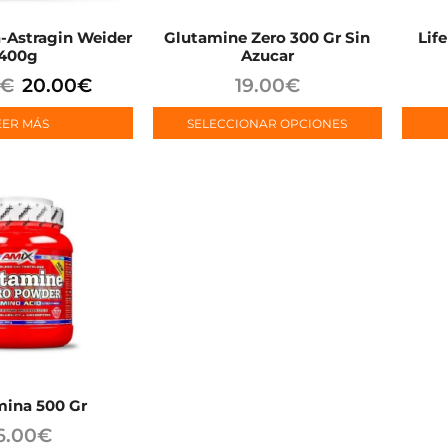
-Astragin Weider
Glutamine Zero 300 Gr Sin
Lif
400g
Azucar
€
20.00
€
19.00
€
EER MÁS
SELECCIONAR OPCIONES
mina 500 Gr
6.00
€