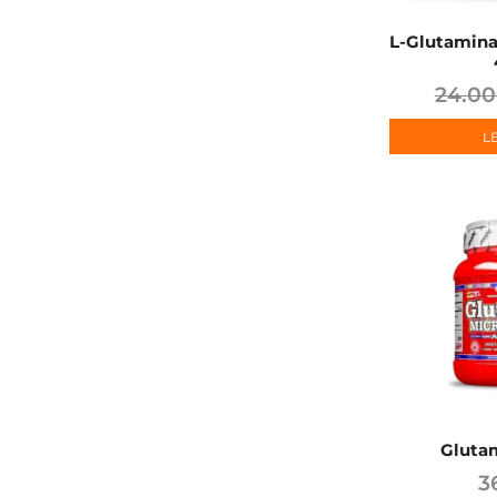
L-Glutamina
24.00
L
Gluta
3