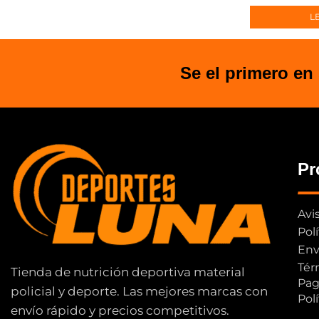
L
Se el primero en
Pr
Avi
Pol
Env
Tér
Tienda de nutrición deportiva material
Pag
policial y deporte. Las mejores marcas con
Pol
envío rápido y precios competitivos.